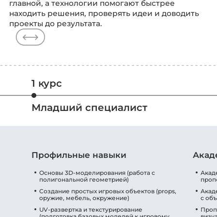
главной, а технологии помогают быстрее
находить решения, проверять идеи и доводить
проекты до результата.
1 курс
Младший специалист
Профильные навыки
Акад
Основы 3D-моделирования (работа с
Акад
полигональной геометрией)
проп
Создание простых игровых объектов (props,
Акад
оружие, мебель, окружение)
с об
UV-развертка и текстурирование
Проп
(подготовка базовых моделей к игровому
визу