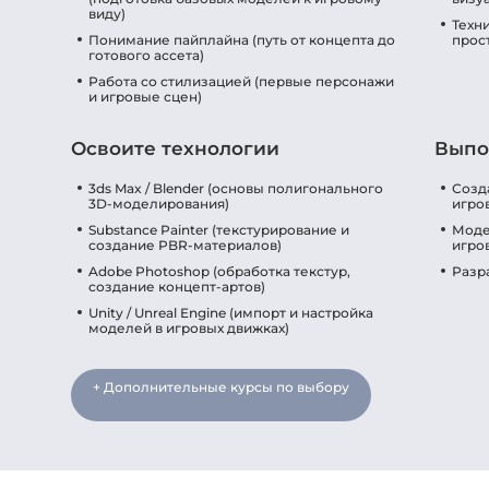
виду)
Техн
Понимание пайплайна (путь от концепта до
прос
готового ассета)
Работа со стилизацией (первые персонажи
и игровые сцен)
Освоите технологии
Выпо
3ds Max / Blender (основы полигонального
Созд
3D-моделирования)
игро
Substance Painter (текстурирование и
Моде
создание PBR-материалов)
игро
Adobe Photoshop (обработка текстур,
Разр
создание концепт-артов)
Unity / Unreal Engine (импорт и настройка
моделей в игровых движках)
+ Дополнительные курсы по выбору