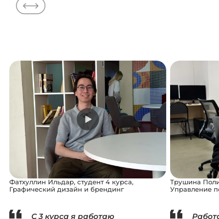
Фатхуллин Ильдар, студент 4 курса,
Трушина Полин
Графический дизайн и брендинг
Управление 
С 3 курса я работаю
Работ