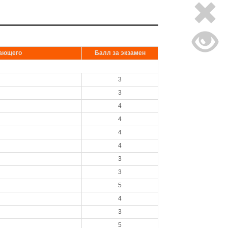
пающего
Балл за экзамен
3
3
4
4
4
4
3
3
5
4
3
5