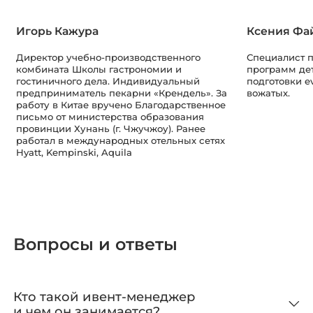
Игорь Кажура
Ксения Фа
Директор учебно-производственного
Специалист 
комбината Школы гастрономии и
программ дет
гостиничного дела. Индивидуальный
подготовки e
предприниматель пекарни «Крендель». За
вожатых.
работу в Китае вручено Благодарственное
письмо от министерства образования
провинции Хунань (г. Чжучжоу). Ранее
работал в международных отельных сетях
Hyatt, Kempinski, Aquila
Вопросы и ответы
Кто такой ивент-менеджер
и чем он занимается?