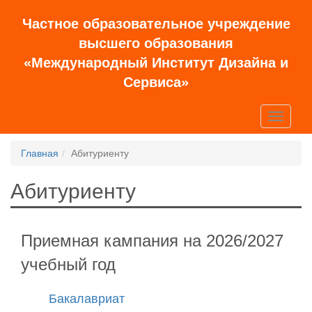
Частное образовательное учреждение
высшего образования
«Международный Институт Дизайна и
Сервиса»
Toggle
navigati
Главная
Абитуриенту
Абитуриенту
Приемная кампания на 2026/2027
учебный год
Бакалавриат