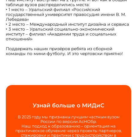
таблице вузов распределились места:
‣ 1 место – Уральский филиал «Российский
государственный университет правосудия имени В. М.
Лебедева»
‣ 2 место – Международный институт дизайна и сервиса
‣ 3 место – Уральский социально-экономический
институт – филиал «Академии труда и социальных
отношений»
Поддержать наших призёров ребята из сборной
команды по мини-футболу. И это чертовски приятно!
Узнай больше о МИДиС
В 2025 году мы признаны лучшим частным вузом
России по версии АсНОбр.
Наш подход к образованию – ориентация на
практическое обучение через проекты партнеров,
стажировки и практики с трудоустройством в