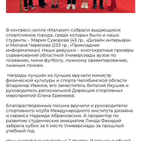
В конгресс-холле «Малахит» собрали выдающихся
спортсменов города, среди которых были и наши
студенты – Мария Суворова (43 гр., «Дизайн интерьера»
и Милана Черепова (233 гр., «Прикладная
информатика»). Наши девушки – многократные призёры
соревнований областной Универсиады вузов по
плаванию, мини-футболу, лыжному ориентированию,
лыжным гонкам.
Награды лучшим из лучших вручали министр
физической культуры и спорта Челябинской области
Владимир Иванов, его заместитель Виталий Якушев и
руководитель региональной Дирекции спортивных
мероприятий Елена Еремеева.
Благорастворенные письма вручили и руководителю
спортивного клуба Международного института дизайна
и сервиса Надежде Абрамовских. А проректор по
развитию студенческих инициатив Линда Факидий
забрала кубок за II место Универсиады за прошлый
учебный год.
Наш институт выступает на 2 группе. И вот как в общей