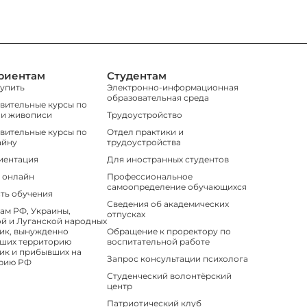
риентам
Студентам
тупить
Электронно-информационная
образовательная среда
вительные курсы по
 и живописи
Трудоустройство
вительные курсы по
Отдел практики и
айну
трудоустройства
иентация
Для иностранных студентов
 онлайн
Профессиональное
самоопределение обучающихся
ть обучения
Сведения об академических
ам РФ, Украины,
отпусках
й и Луганской народных
ик, вынужденно
Обращение к проректору по
ших территорию
воспитательной работе
ик и прибывших на
Запрос консультации психолога
рию РФ
Студенческий волонтёрский
центр
Патриотический клуб