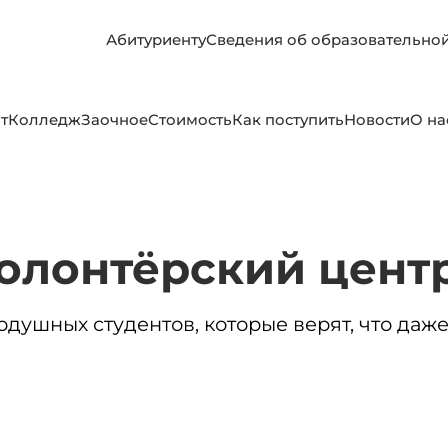
Абитуриенту
Сведения об образовательно
т
Колледж
Заочное
Стоимость
Как поступить
Новости
О на
олонтёрский цент
душных студентов, которые верят, что даж