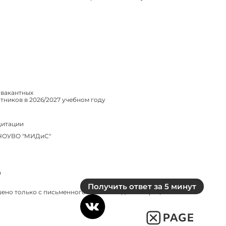
 вакантных
ников в 2026/2027 учебном году
дитации
 ЧОУВО "МИДиС"
а
Получить ответ за 5 минут
ено только с письменного согласия администрации сайта