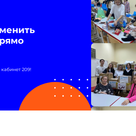
зменить
прямо
 кабинет 209!