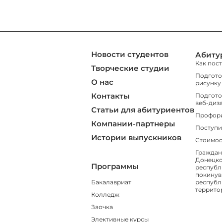
Новости студентов
Абиту
Как пос
Творческие студии
Подгото
О нас
рисунку
Контакты
Подгото
веб-диз
Статьи для абитуриентов
Профор
Компании-партнеры
Поступи
Истории выпускников
Стоимос
Граждан
Донецко
Программы
республ
покинув
Бакалавриат
республ
террито
Колледж
Заочка
Элективные курсы