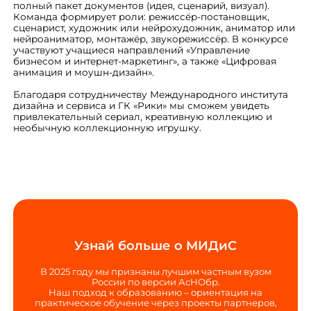
полный пакет документов (идея, сценарий, визуал).
Команда формирует роли: режиссёр-постановщик,
сценарист, художник или нейрохудожник, аниматор или
нейроаниматор, монтажёр, звукорежиссёр. В конкурсе
участвуют учащиеся направлений «Управление
бизнесом и интернет-маркетинг», а также «Цифровая
анимация и моушн-дизайн».
Благодаря сотрудничеству Международного института
дизайна и сервиса и ГК «Рики» мы сможем увидеть
привлекательный сериал, креативную коллекцию и
необычную коллекционную игрушку.
Узнай больше о МИДиС
В 2025 году мы признаны лучшим частным вузом
России по версии АсНОбр.
Наш подход к образованию – ориентация на
практическое обучение через проекты партнеров,