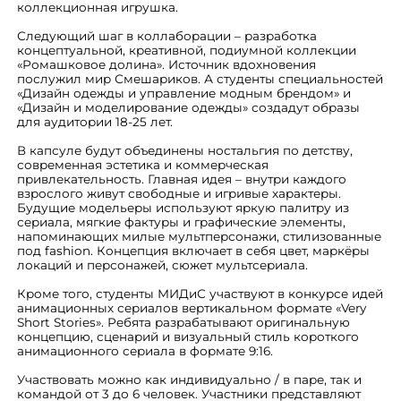
коллекционная игрушка.
Следующий шаг в коллаборации – разработка
концептуальной, креативной, подиумной коллекции
«Ромашковое долина». Источник вдохновения
послужил мир Смешариков. А студенты специальностей
«Дизайн одежды и управление модным брендом» и
«Дизайн и моделирование одежды» создадут образы
для аудитории 18-25 лет.
В капсуле будут объединены ностальгия по детству,
современная эстетика и коммерческая
привлекательность. Главная идея – внутри каждого
взрослого живут свободные и игривые характеры.
Будущие модельеры используют яркую палитру из
сериала, мягкие фактуры и графические элементы,
напоминающих милые мультперсонажи, стилизованные
под fashion. Концепция включает в себя цвет, маркёры
локаций и персонажей, сюжет мультсериала.
Кроме того, студенты МИДиС участвуют в конкурсе идей
анимационных сериалов вертикальном формате «Very
Short Stories». Ребята разрабатывают оригинальную
концепцию, сценарий и визуальный стиль короткого
анимационного сериала в формате 9:16.
Участвовать можно как индивидуально / в паре, так и
командой от 3 до 6 человек. Участники представляют