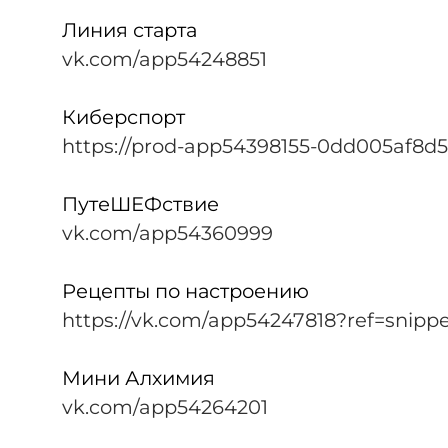
Линия старта
vk.com/app54248851
Киберспорт
https://prod-app54398155-0dd005af8d5
ПутеШЕФствие
vk.com/app54360999
Рецепты по настроению
https://vk.com/app54247818?ref=snipp
Мини Алхимия
vk.com/app54264201