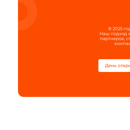
В 2025 г
Наш подход к
партнеров, с
компан
День откр