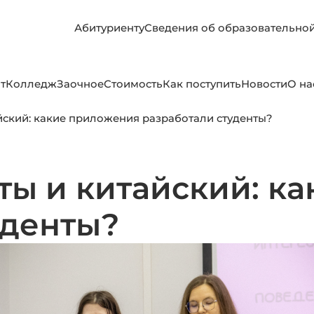
Абитуриенту
Сведения об образовательно
т
Колледж
Заочное
Стоимость
Как поступить
Новости
О на
йский: какие приложения разработали студенты?
ты и китайский: к
уденты?