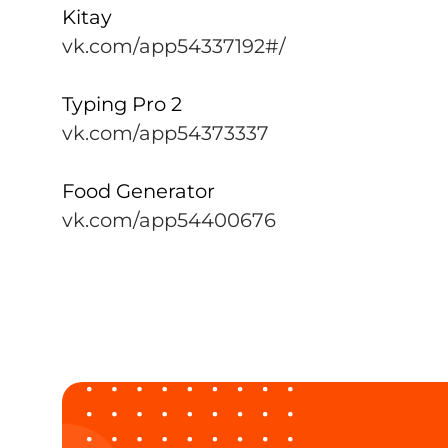
Kitay
vk.com/app54337192#/
Typing Pro 2
vk.com/app54373337
Food Generator
vk.com/app54400676