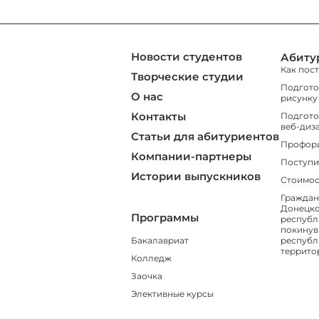
Новости студентов
Абиту
Как пос
Творческие студии
Подгото
О нас
рисунку
Контакты
Подгото
веб-диз
Статьи для абитуриентов
Профор
Компании-партнеры
Поступи
Истории выпускников
Стоимос
Граждан
Донецко
Программы
республ
покинув
Бакалавриат
республ
террито
Колледж
Заочка
Элективные курсы