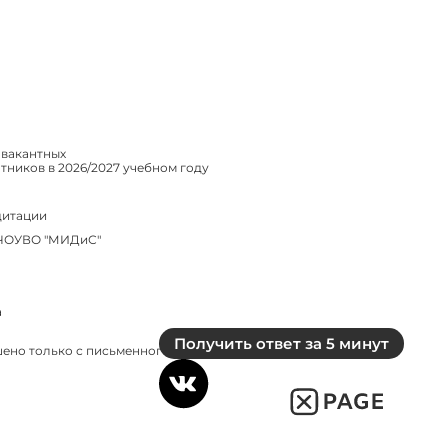
 вакантных
ников в 2026/2027 учебном году
дитации
 ЧОУВО "МИДиС"
а
Получить ответ за 5 минут
ено только с письменного согласия администрации сайта