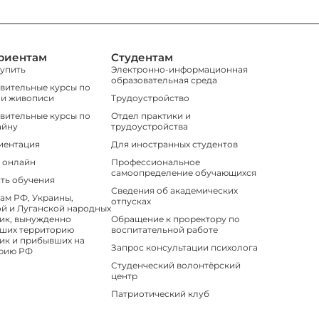
риентам
Студентам
тупить
Электронно-информационная
образовательная среда
вительные курсы по
 и живописи
Трудоустройство
вительные курсы по
Отдел практики и
айну
трудоустройства
иентация
Для иностранных студентов
 онлайн
Профессиональное
самоопределение обучающихся
ть обучения
Сведения об академических
ам РФ, Украины,
отпусках
й и Луганской народных
ик, вынужденно
Обращение к проректору по
ших территорию
воспитательной работе
ик и прибывших на
Запрос консультации психолога
рию РФ
Студенческий волонтёрский
центр
Патриотический клуб