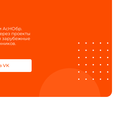
и АсНОбр.
через проекты
 и зарубежные
нников.
в VK