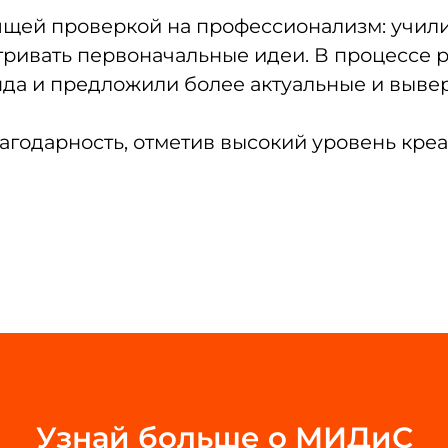
тоящей проверкой на профессионализм: учил
атривать первоначальные идеи. В процессе 
нда и предложили более актуальные и выв
агодарность, отметив высокий уровень креа
Узнай больше о МИДиС