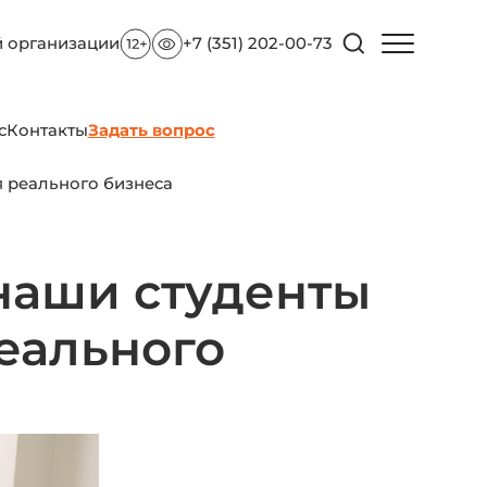
й организации
+7 (351) 202-00-73
с
Контакты
Задать вопрос
я реального бизнеса
 наши студенты
еального