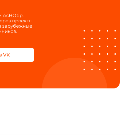
и АсНОбр.
через проекты
 и зарубежные
нников.
в VK