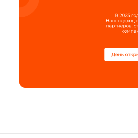
В 2025 г
Наш подход к
партнеров, с
компан
День откр