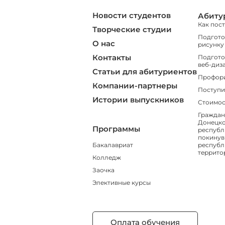
Новости студентов
Абиту
Как пос
Творческие студии
Подгото
О нас
рисунку
Контакты
Подгото
веб-диз
Статьи для абитуриентов
Профор
Компании-партнеры
Поступи
Истории выпускников
Стоимос
Граждан
Донецко
Программы
республ
покинув
Бакалавриат
республ
террито
Колледж
Заочка
Элективные курсы
Оплата обучения