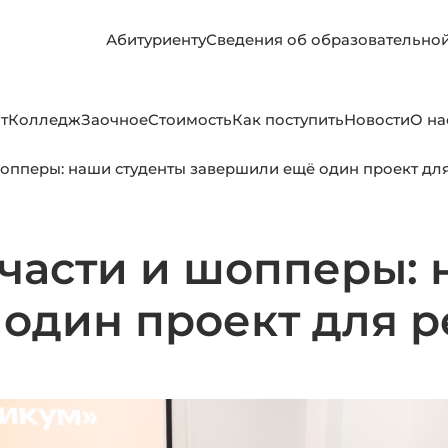
Абитуриенту
Сведения об образовательно
т
Колледж
Заочное
Стоимость
Как поступить
Новости
О на
шопперы: наши студенты завершили ещё один проект дл
пчасти и шопперы:
один проект для р