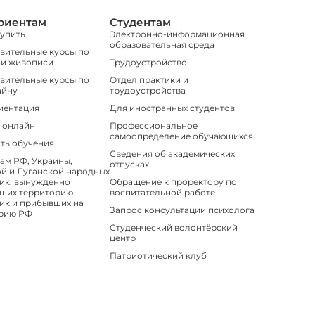
риентам
Студентам
тупить
Электронно-информационная
образовательная среда
вительные курсы по
 и живописи
Трудоустройство
вительные курсы по
Отдел практики и
айну
трудоустройства
иентация
Для иностранных студентов
 онлайн
Профессиональное
самоопределение обучающихся
ть обучения
Сведения об академических
ам РФ, Украины,
отпусках
й и Луганской народных
ик, вынужденно
Обращение к проректору по
ших территорию
воспитательной работе
ик и прибывших на
Запрос консультации психолога
рию РФ
Студенческий волонтёрский
центр
Патриотический клуб