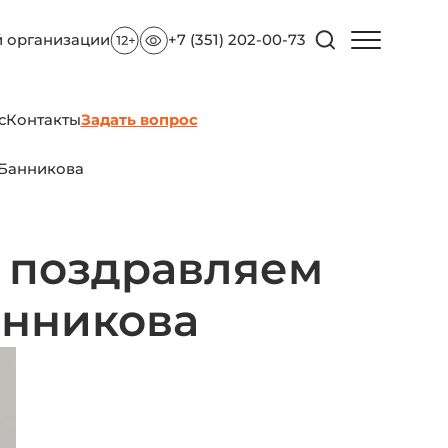
й организации
+7 (351) 202-00-73
с
Контакты
Задать вопрос
 Банникова
: поздравляем
анникова