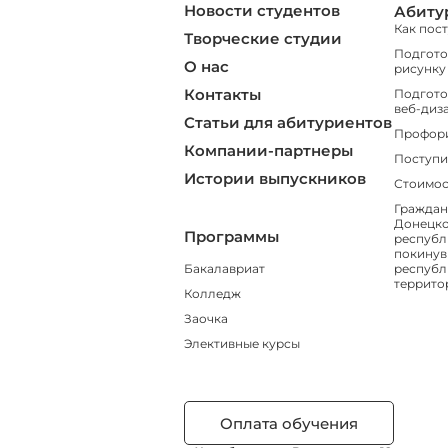
Новости студентов
Абиту
Как пос
Творческие студии
Подгото
О нас
рисунку
Контакты
Подгото
веб-диз
Статьи для абитуриентов
Профор
Компании-партнеры
Поступи
Истории выпускников
Стоимос
Граждан
Донецко
Программы
республ
покинув
Бакалавриат
республ
террито
Колледж
Заочка
Элективные курсы
Оплата обучения