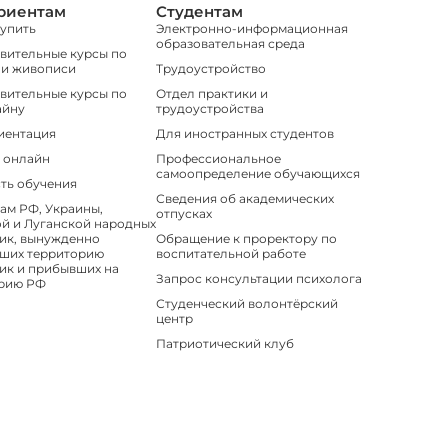
риентам
Студентам
тупить
Электронно-информационная
образовательная среда
вительные курсы по
 и живописи
Трудоустройство
вительные курсы по
Отдел практики и
айну
трудоустройства
иентация
Для иностранных студентов
 онлайн
Профессиональное
самоопределение обучающихся
ть обучения
Сведения об академических
ам РФ, Украины,
отпусках
й и Луганской народных
ик, вынужденно
Обращение к проректору по
ших территорию
воспитательной работе
ик и прибывших на
Запрос консультации психолога
рию РФ
Студенческий волонтёрский
центр
Патриотический клуб