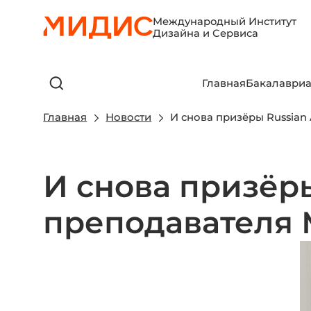
Международный Институт
Дизайна и Сервиса
Главная
Бакалавриа
Главная
Новости
И снова призёры Russia
И снова призёры
преподавателя