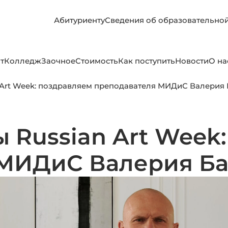
Абитуриенту
Сведения об образовательно
т
Колледж
Заочное
Стоимость
Как поступить
Новости
О на
n Art Week: поздравляем преподавателя МИДиС Валерия
 Russian Art Week
 МИДиС Валерия Б