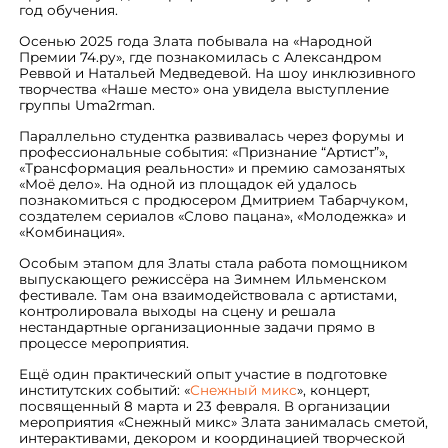
год обучения.
Осенью 2025 года Злата побывала на «Народной
Премии 74.ру», где познакомилась с Александром
Реввой и Натальей Медведевой. На шоу инклюзивного
творчества «Наше место» она увидела выступление
группы Uma2rman.
Параллельно студентка развивалась через форумы и
профессиональные события: «Признание “Артист”»,
«Трансформация реальности» и премию самозанятых
«Моё дело». На одной из площадок ей удалось
познакомиться с продюсером Дмитрием Табарчуком,
создателем сериалов «Слово пацана», «Молодежка» и
«Комбинация».
Особым этапом для Златы стала работа помощником
выпускающего режиссёра на Зимнем Ильменском
фестивале. Там она взаимодействовала с артистами,
контролировала выходы на сцену и решала
нестандартные организационные задачи прямо в
процессе мероприятия.
Ещё один практический опыт участие в подготовке
институтских событий: «
Снежный микс
», концерт,
посвященный 8 марта и 23 февраля. В организации
мероприятия «Снежный микс» Злата занималась сметой,
интерактивами, декором и координацией творческой