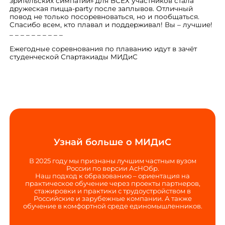
зрительских симпатий» для ВСЕХ участников стала
дружеская пицца-party после заплывов. Отличный
повод не только посоревноваться, но и пообщаться.
Спасибо всем, кто плавал и поддерживал! Вы – лучшие!
_ _ _ _ _ _ _ _ _ _
Ежегодные соревнования по плаванию идут в зачёт
студенческой Спартакиады МИДиС
Узнай больше о МИДиС
В 2025 году мы признаны лучшим частным вузом
России по версии АсНОбр.
Наш подход к образованию – ориентация на
практическое обучение через проекты партнеров,
стажировки и практики с трудоустройством в
Российские и зарубежные компании. А также
обучение в комфортной среде единомышленников.