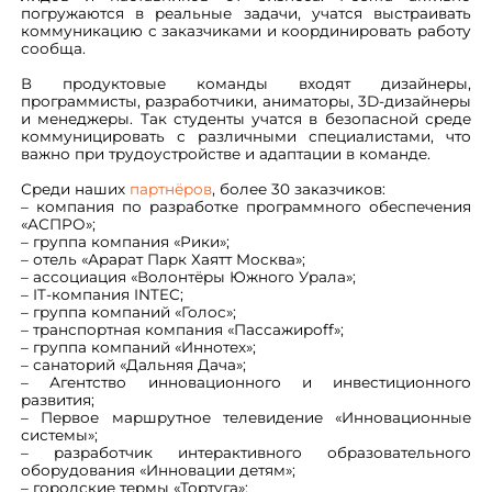
погружаются в реальные задачи, учатся выстраивать
коммуникацию с заказчиками и координировать работу
сообща.
В продуктовые команды входят дизайнеры,
программисты, разработчики, аниматоры, 3D-дизайнеры
и менеджеры. Так студенты учатся в безопасной среде
коммуницировать с различными специалистами, что
важно при трудоустройстве и адаптации в команде.
Среди наших
партнёров
, более 30 заказчиков:
– компания по разработке программного обеспечения
«АСПРО»;
– группа компания «Рики»;
– отель «Арарат Парк Хаятт Москва»;
– ассоциация «Волонтёры Южного Урала»;
– IT-компания INTEC;
– группа компаний «Голос»;
– транспортная компания «Пассажироff»;
– группа компаний «Иннотех»;
– санаторий «Дальняя Дача»;
– Агентство инновационного и инвестиционного
развития;
– Первое маршрутное телевидение «Инновационные
системы»;
– разработчик интерактивного образовательного
оборудования «Инновации детям»;
– городские термы «Тортуга»;