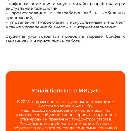
– цифровая анимация и моушн-дизайн, разработка игр и
виртуальные технологии,
– проектирование и разработка веб и мобильных
приложений,
– управление IT-проектами и искусственный интеллект,
а также управление бизнесом и интернет-маркетинг.
Студенты уже готовятся проводить первые брифы с
заказчиками и приступить к работе.
Узнай больше о МИДиС
В 2025 году мы признаны лучшим частным вузом
России по версии АсНОбр.
Наш подход к образованию – ориентация на
практическое обучение через проекты партнеров,
стажировки и практики с трудоустройством в
Российские и зарубежные компании. А также
обучение в комфортной среде единомышленников.