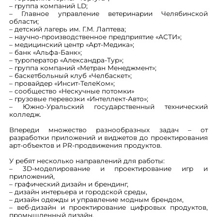
– группа компаний LD;
– Главное управление ветеринарии Челябинской
области;
– детский лагерь им. Г.М. Лаптева;
– научно-производственное предприятие «АСТИ»;
– медицинский центр «Арт-Медика»;
– банк «Альфа-Банк»;
– туроператор «Александра-Тур»;
– группа компаний «Метран Менеджмент»;
– баскетбольный клуб «Челбаскет»;
– провайдер «Инсит-ТелеКом»;
– сообщество «Нескучные потомки»
– грузовые перевозки «Интеллект-Авто»;
– Южно-Уральский государственный технический
колледж.
Впереди множество разнообразных задач – от
разработки приложений и виджетов до проектирования
арт-объектов и PR-продвижения продуктов.
У ребят несколько направлений для работы:
– 3D-моделирование и проектирование игр и
приложений,
– графический дизайн и брендинг,
– дизайн интерьера и городской среды,
– дизайн одежды и управление модным брендом,
– веб-дизайн и проектирование цифровых продуктов,
промышленный дизайн,