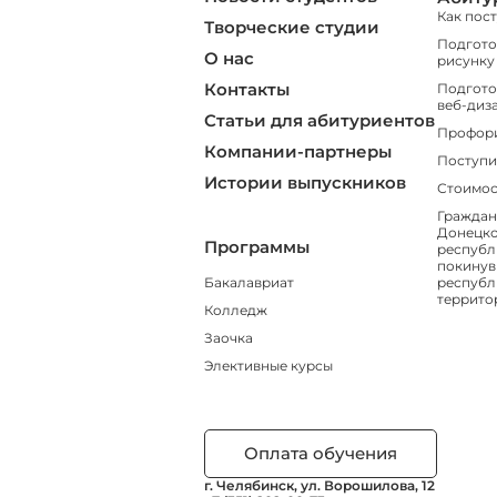
Как пос
Творческие студии
Подгото
О нас
рисунку
Контакты
Подгото
веб-диз
Статьи для абитуриентов
Профор
Компании-партнеры
Поступи
Истории выпускников
Стоимос
Граждан
Донецко
Программы
республ
покинув
Бакалавриат
республ
террито
Колледж
Заочка
Элективные курсы
Оплата обучения
г. Челябинск, ул. Ворошилова, 12