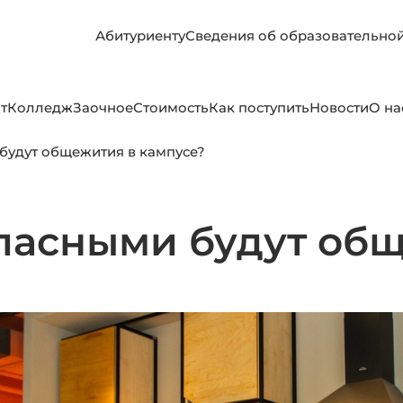
Абитуриенту
Сведения об образовательно
т
Колледж
Заочное
Стоимость
Как поступить
Новости
О на
будут общежития в кампусе?
пасными будут об