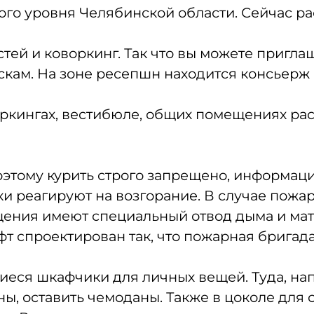
го уровня Челябинской области. Сейчас рас
стей и коворкинг. Так что вы можете приглаш
кам. На зоне ресепшн находится консьерж 
оркингах, вестибюле, общих помещениях рас
оэтому курить строго запрещено, информаци
ики реагируют на возгорание. В случае пожа
ещения имеют специальный отвод дыма и ма
т спроектирован так, что пожарная бригада
еся шкафчики для личных вещей. Туда, на
ы, оставить чемоданы. Также в цоколе для с