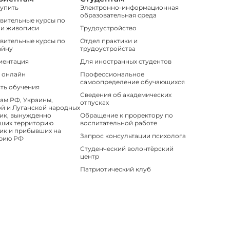
тупить
Электронно-информационная
образовательная среда
вительные курсы по
 и живописи
Трудоустройство
вительные курсы по
Отдел практики и
айну
трудоустройства
иентация
Для иностранных студентов
 онлайн
Профессиональное
самоопределение обучающихся
ть обучения
Сведения об академических
ам РФ, Украины,
отпусках
й и Луганской народных
ик, вынужденно
Обращение к проректору по
ших территорию
воспитательной работе
ик и прибывших на
Запрос консультации психолога
рию РФ
Студенческий волонтёрский
центр
Патриотический клуб