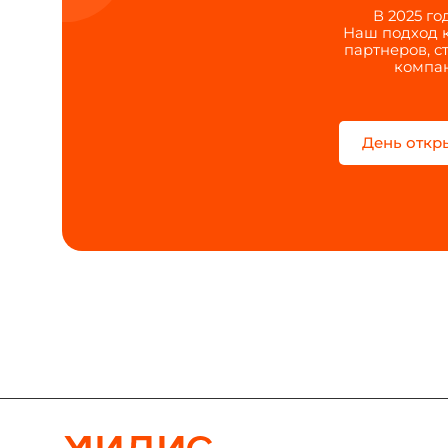
В 2025 г
Наш подход к
партнеров, с
компан
День откр