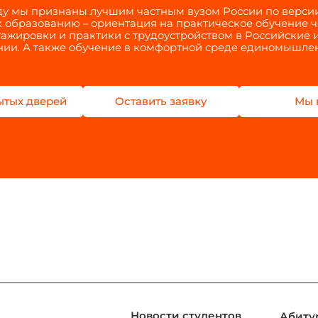
оду мы признаны лучшим частным вузом России по верси
 образованию – ориентация на практическое обучение 
тажировки и практики с трудоустройством в Российские
ии. А также обучение в комфортной среде единомышле
ытых дверей
Оставить заявку
Мы 
Новости студентов
Абиту