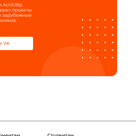
и АсНОбр.
через проекты
 и зарубежные
нников.
в VK
риентам
Студентам