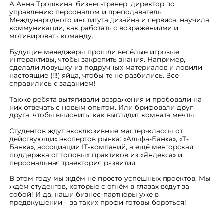
А Анна Трошкина, бизнес-тренер, директор по
управлению персоналом и преподаватель
Международного института дизайна и сервиса, научила
коммуникации, как работать с возражениями и
мотивировать команду.
Будущие менеджеры прошли весёлые игровые
интерактивы, чтобы закрепить знания. Например,
сделали ловушку из подручных материалов и ловили
настоящие (!!!) яйца, чтобы те не разбились. Все
справились с заданием!
Также ребята вытягивали возражения и пробовали на
них отвечать с новым опытом. Или брифовали друг
друга, чтобы выяснить, как выглядит комната мечты.
Студентов ждут эксклюзивные мастер-классы от
действующих экспертов рынка: «Альфа-Банка», «Т-
Банка», ассоциации IT-компаний, а ещё менторская
поддержка от топовых практиков из «Яндекса» и
персональная траектория развития.
В этом году мы ждём не просто успешных проектов. Мы
ждём студентов, которые с огнём в глазах ведут за
собой! И да, наши бизнес-партнёры уже в
предвкушении – за таких профи готовы бороться!