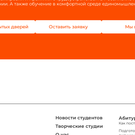
ии. А также обучение в комфортной среде единомышле
ытых дверей
Оставить заявку
Мы 
Новости студентов
Абиту
Как пос
Творческие студии
Подгото
О нас