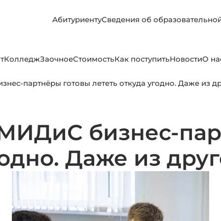
Абитуриенту
Сведения об образовательно
т
Колледж
Заочное
Стоимость
Как поступить
Новости
О на
знес-партнёры готовы лететь откуда угодно. Даже из д
 МИДиС бизнес-пар
годно. Даже из дру