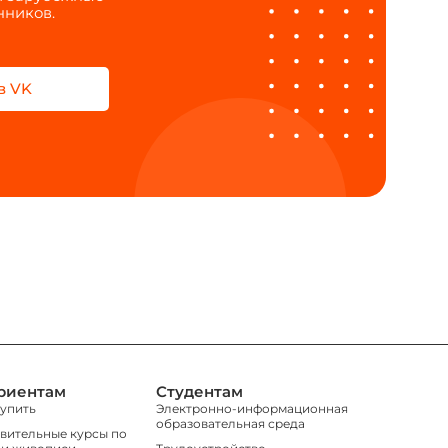
нников.
в VK
риентам
Студентам
тупить
Электронно-информационная
образовательная среда
вительные курсы по