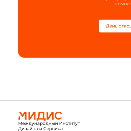
компан
День откр
Международный Институт
Дизайна и Сервиса