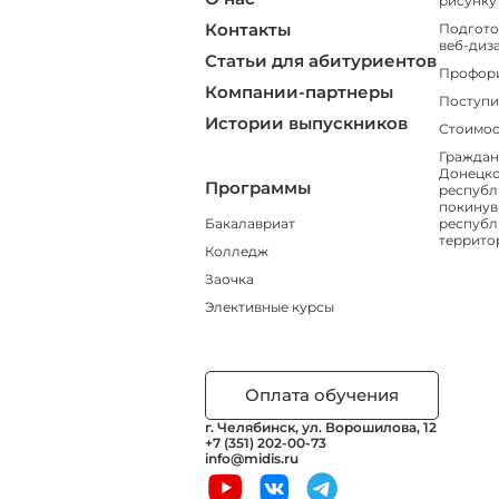
рисунку
Контакты
Подгото
веб-диз
Статьи для абитуриентов
Профор
Компании-партнеры
Поступи
Истории выпускников
Стоимос
Граждан
Донецко
Программы
республ
покинув
Бакалавриат
республ
террито
Колледж
Заочка
Элективные курсы
Оплата обучения
г. Челябинск, ул. Ворошилова, 12
+7 (351) 202-00-73
info@midis.ru