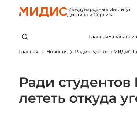
Международный Институт
Дизайна и Сервиса
Главная
Бакалавриа
Главная
Новости
Ради студентов МИДиС би
Ради студентов
лететь откуда у