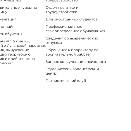
 и живописи
Трудоустройство
вительные курсы по
Отдел практики и
айну
трудоустройства
иентация
Для иностранных студентов
 онлайн
Профессиональное
самоопределение обучающихся
ть обучения
Сведения об академических
ам РФ, Украины,
отпусках
й и Луганской народных
ик, вынужденно
Обращение к проректору по
ших территорию
воспитательной работе
ик и прибывших на
Запрос консультации психолога
рию РФ
Студенческий волонтёрский
центр
Патриотический клуб