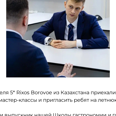
ля 5* Rixos Borovoe из Казахстана приеха
мастер-классы и пригласить ребят на летн
л и выпускник нашей Школы гастрономии и 