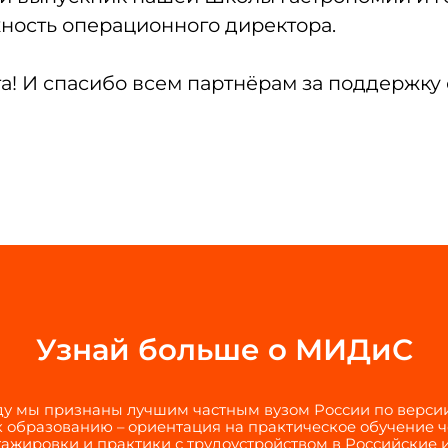
жность операционного директора.
а! И спасибо всем партнёрам за поддержку 
Узнай больше о МИДиС
оду мы признаны лучшим частным вузом России по верси
 образованию – ориентация на практическое обучение 
тажировки и практики с трудоустройством в Российские