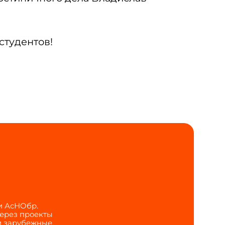
студентов!
и АсНОбр.
через проекты
 и зарубежные