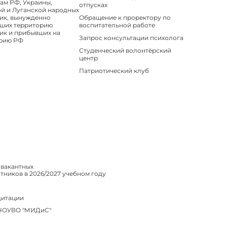
ам РФ, Украины,
отпусках
й и Луганской народных
ик, вынужденно
Обращение к проректору по
ших территорию
воспитательной работе
ик и прибывших на
Запрос консультации психолога
рию РФ
Студенческий волонтёрский
центр
Патриотический клуб
 вакантных
ников в 2026/2027 учебном году
дитации
 ЧОУВО "МИДиС"