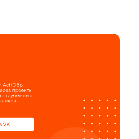
и АсНОбр.
через проекты
 и зарубежные
нников.
в VK