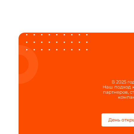
В 2025 г
Наш подход к
партнеров, с
компан
День откр