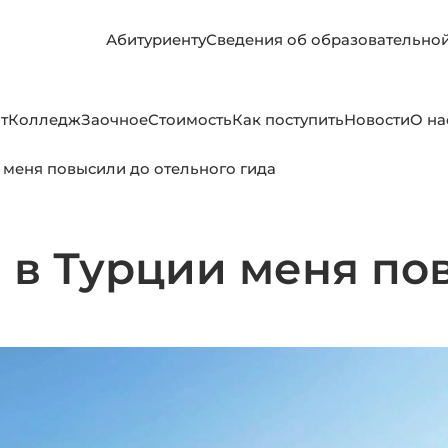
Абитуриенту
Сведения об образовательно
т
Колледж
Заочное
Стоимость
Как поступить
Новости
О на
 меня повысили до отельного гида
 в Турции меня по