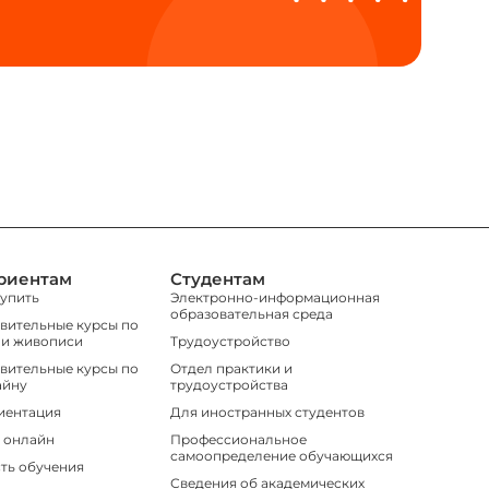
риентам
Студентам
тупить
Электронно-информационная
образовательная среда
вительные курсы по
 и живописи
Трудоустройство
вительные курсы по
Отдел практики и
айну
трудоустройства
иентация
Для иностранных студентов
 онлайн
Профессиональное
самоопределение обучающихся
ть обучения
Сведения об академических