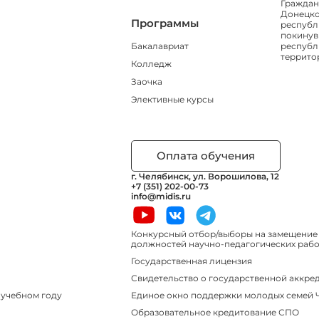
Граждан
Донецко
Программы
республ
покинув
Бакалавриат
республ
террито
Колледж
Заочка
Элективные курсы
Оплата обучения
г. Челябинск, ул. Ворошилова, 12
+7 (351) 202-00-73
info@midis.ru
Конкурсный отбор/выборы на замещение
должностей научно-педагогических работ
Государственная лицензия
Свидетельство о государственной аккре
Единое окно поддержки молодых семей
 учебном году
Образовательное кредитование СПО