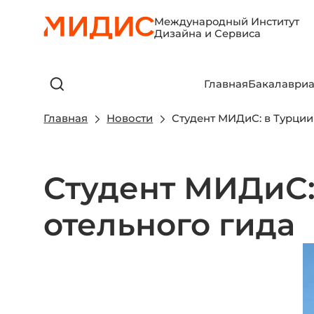
Международный Институт
Дизайна и Сервиса
Главная
Бакалавриа
Главная
Новости
Студент МИДиС: в Турции
Студент МИДиС:
отельного гида