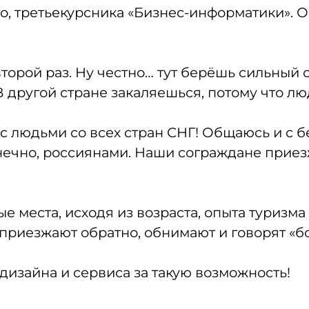
о, третьекурсника «Бизнес-информатики». 
торой раз. Ну честно… тут берёшь сильный о
 другой стране закаляешься, потому что л
 с людьми со всех стран СНГ! Общаюсь и с б
нечно, россиянами. Наши сограждане приезж
е места, исходя из возраста, опыта туризма
приезжают обратно, обнимают и говорят «бо
изайна и сервиса за такую возможность!