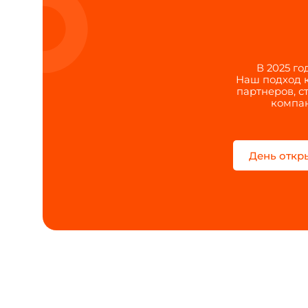
В 2025 г
Наш подход к
партнеров, с
компан
День откр