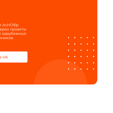
и АсНОбр.
через проекты
 и зарубежные
нников.
в VK