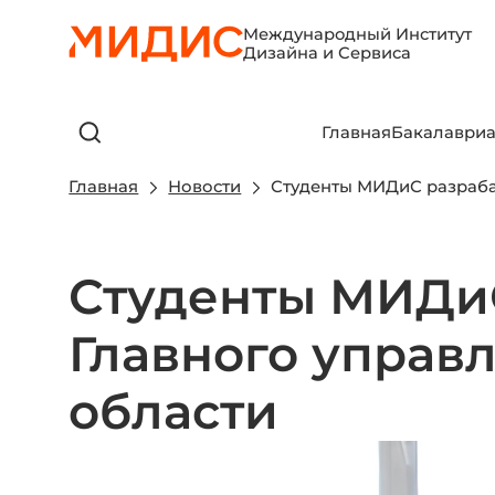
Международный Институт
Дизайна и Сервиса
Главная
Бакалавриа
Главная
Новости
Студенты МИДиС разраба
Студенты МИДиС
Главного управ
области