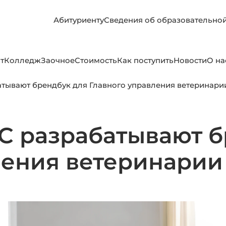
Абитуриенту
Сведения об образовательно
т
Колледж
Заочное
Стоимость
Как поступить
Новости
О на
тывают брендбук для Главного управления ветеринари
 разрабатывают б
ления ветеринарии