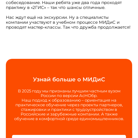
собеседование. Наши ребята уже два года проходят
практику в «2ГИС» – так что шансы отличные.
Нас ждут ещё на экскурсии. Ну а специалисты
компании участвуют в учебном процессе МИДиС и
проводят мастер-классы. Так что дружба продолжается!
Узнай больше о МИДиС
В 2025 году мы признаны лучшим частным вузом
России по версии АсНОбр.
Наш подход к образованию – ориентация на
практическое обучение через проекты партнеров,
стажировки и практики с трудоустройством в
Российские и зарубежные компании. А также
обучение в комфортной среде единомышленников.