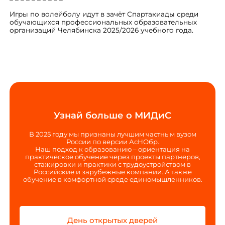
Игры по волейболу идут в зачёт Спартакиады среди
обучающихся профессиональных образовательных
организаций Челябинска 2025/2026 учебного года.
Узнай больше о МИДиС
В 2025 году мы признаны лучшим частным вузом
России по версии АсНОбр.
Наш подход к образованию – ориентация на
практическое обучение через проекты партнеров,
стажировки и практики с трудоустройством в
Российские и зарубежные компании. А также
обучение в комфортной среде единомышленников.
День открытых дверей