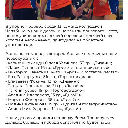
В упорной борьбе среди 13 команд колледжей
Челябинска наши девочки не заняли призового места,
но получили колоссальный соревновательный опыт,
который, несомненно, пригодится на областной
универсиаде.
Вот наша команда, в которой больше половины наши
первокурсники:
- капитан команды Олеся Устинова, 33 гр., «Дизайн»;
- Дарья Пинаева, 16 гр., «Туризм и гостеприимство»;
- Виктория Печерица, 14 гр., «Туризм и гостеприимство»;
- Ева Расторгуева, 31с гр., «Торговое дело»;
- Елизавета Фокина, 12 гр., «Дизайн»;
- Татьяна Сельницына, 31 гр., «Дизайн»;
- Таисия Гусева, 15 гр., «Торговое дело»;
- Аделина Клепалова, 13 гр., «Дизайн»;
- Марина Фёдорова, 38 гр., «Дизайн»;
- Полина Кузнецова, 15 гр., «Туризм и гостеприимство»;
- Алина Михайдарова, 14 гр., «Дизайн».
Наши девочки прошли проверку боем. Тренируемся
дальше, больше и победа обязательно будет наша!
_ _ _ _ _ _ _ _ _ _