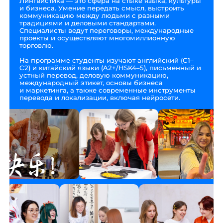
Лингвистика — это сфера на стыке языка, культуры
и бизнеса. Умение передать смысл, выстроить
коммуникацию между людьми с разными
традициями и деловыми стандартами.
Специалисты ведут переговоры, международные
проекты и осуществляют многомиллионную
торговлю.
На программе студенты изучают английский (C1–
C2) и китайский языки (A2+/HSK4–5), письменный и
устный перевод, деловую коммуникацию,
международный этикет, основы бизнеса
и маркетинга, а также современные инструменты
перевода и локализации, включая нейросети.