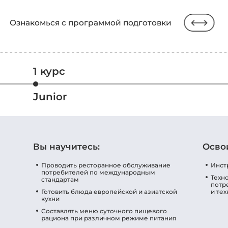
Ознакомься с программой подготовки
1 курс
Junior
Вы научитесь:
Осво
Проводить ресторанное обслуживание
Инст
потребителей по международным
Техн
стандартам
потр
Готовить блюда европейской и азиатской
и те
кухни
Составлять меню суточного пищевого
рациона при различном режиме питания