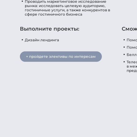
Проводить маркетинговое исследование
рынка: исследовать целевую аудиторию,
гостиничные услуги, а также конкурентов в
сфере гостиничного бизнеса
Выполните проекты:
Смож
Дизайн лендинга
Помо
Помо
Белл
+ пройдете элективы по интересам
Теле
в ме
пред