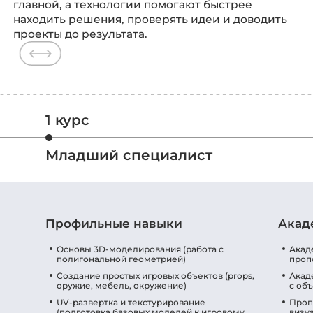
главной, а технологии помогают быстрее
находить решения, проверять идеи и доводить
проекты до результата.
1 курс
Младший специалист
Профильные навыки
Акад
Основы 3D-моделирования (работа с
Акад
полигональной геометрией)
проп
Создание простых игровых объектов (props,
Акад
оружие, мебель, окружение)
с об
UV-развертка и текстурирование
Проп
(подготовка базовых моделей к игровому
визу