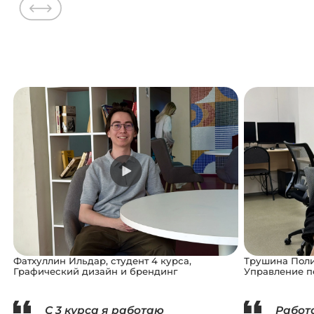
Фатхуллин Ильдар, студент 4 курса,
Трушина Полин
Графический дизайн и брендинг
Управление 
С 3 курса я работаю
Работ