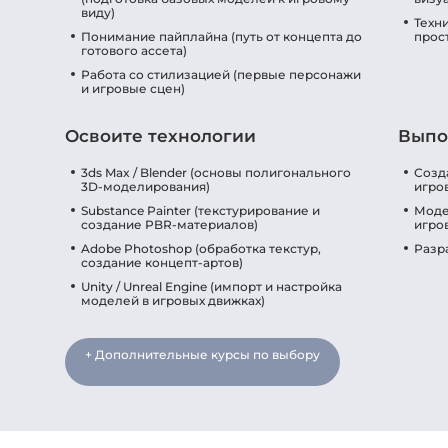
виду)
Техн
Понимание пайплайна (путь от концепта до
прос
готового ассета)
Работа со стилизацией (первые персонажи
и игровые сцен)
Освоите технологии
Выпо
3ds Max / Blender (основы полигонального
Созд
3D-моделирования)
игро
Substance Painter (текстурирование и
Моде
создание PBR-материалов)
игро
Adobe Photoshop (обработка текстур,
Разр
создание концепт-артов)
Unity / Unreal Engine (импорт и настройка
моделей в игровых движках)
+ Дополнительные курсы по выбору